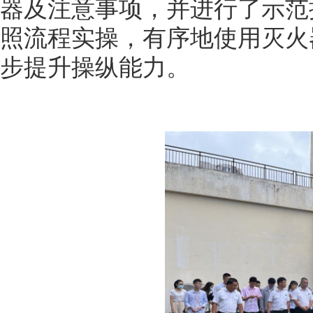
器及注意事项，并进行了示范
照流程实操，有序地使用灭火
步提升操纵能力。