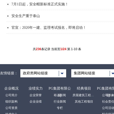
7月1日起，安全帽新标准正式实施！
安全生产重于泰山
官宣：2020年一建、监理考试报名，即将启动！
共
236
条记录 当前页
1/24
第 1-10 条
友情链接：
政府类网站链接
集团网站链接
企业概况
业绩实力
PG集团有限公
经典项目
PG集团有
公司简介
企业荣誉
裕达新闻
房屋建筑工程项目
公司形
司
司
组织架构
企业业绩
行业新闻
其他工程项目
社会责
公司资质
专栏
公司活