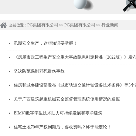
PG集团有限公司
PG集团有限公司
行业新闻
当前位置：
>>
>>
汛期安全生产，这些知识要掌握！
《房屋市政工程生产安全重大事故隐患判定标准（2022版）》发
坚决防范遏制群死群伤事故
住房和城乡建设部发布《城市轨道交通计轴设备技术条件》等5个
关于广西建筑起重机械安全监督管理系统使用情况的通报
BIM和数字孪生技术助力可持续发展和零净建筑
住宅土地70年产权到期后，要收费吗？终于能定论！