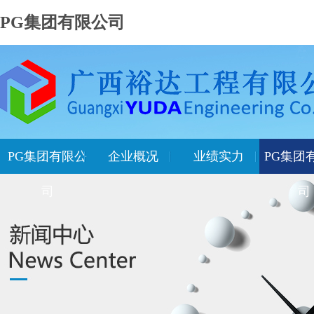
PG集团有限公司
PG集团有限公
企业概况
业绩实力
PG集团
司
司