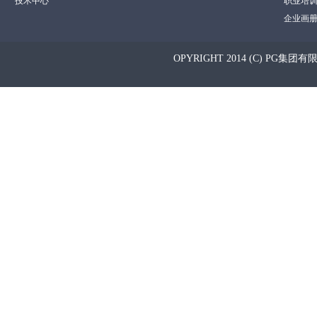
技术中心
职业培
企业画
OPYRIGHT 2014 (C) PG集团