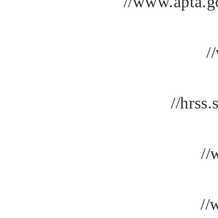
//www.apta.g
/
//hrss
//
//