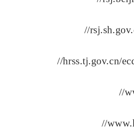
//rsj.sh.go
//hrss.tj.gov.cn/
//w
//www.