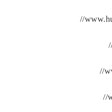
//www.hu
/
//w
//