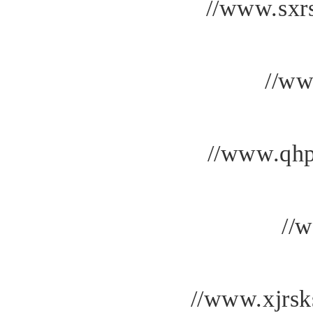
//www.sxrs
//ww
//www.qhp
//
//www.xjrsk