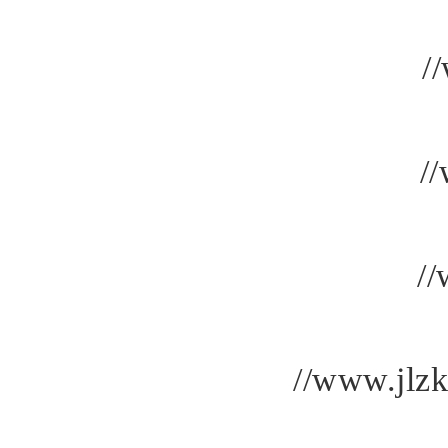
/
/
/
//www.jlz