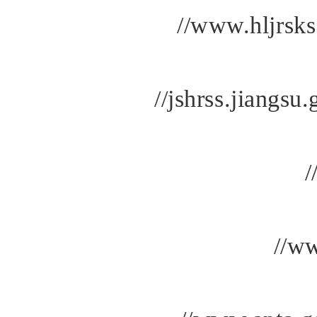
//www.hljrsks
//jshrss.jiangsu
/
//ww