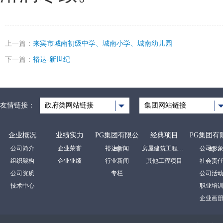
上一篇：
来宾市城南初级中学、城南小学、城南幼儿园
下一篇：
裕达-新世纪
友情链接：
政府类网站链接
集团网站链接
企业概况
业绩实力
PG集团有限公
经典项目
PG集团有
公司简介
企业荣誉
裕达新闻
房屋建筑工程项目
公司形
司
司
组织架构
企业业绩
行业新闻
其他工程项目
社会责
公司资质
专栏
公司活
技术中心
职业培
企业画