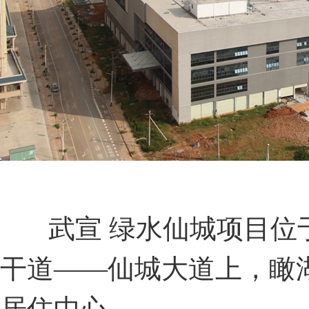
武宣 绿水仙城
项目位
干道——仙城大道上，瞰
居住中心。