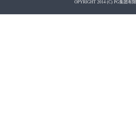
OPYRIGHT 2014 (C) PG集团