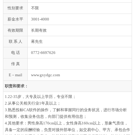
性别要求
不限
薪金水平
3001-4000
有效期限
长期有效
联 系 人
蒋先生
电 话
0772-6697626
传 真
E－mail
www.gxydgc.com
职责和要求：
1.22-35岁，大专及以上学历，专业不限；
2.从事公关相关行业1年及以上；
3.熟悉投标CA软件的操作，了解和掌握同行的业务状况，进行市场分析
和预测，收集业务信息，向部门提供有用信息；
4.其他要求：男性身高170cm以上，女性身高160cm以上，形象气质佳，
具备一定的应酬经验，负责对接外部单位，如交易中心、甲方、承包合作