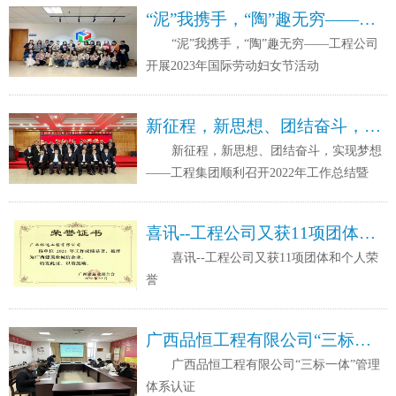
“泥”我携手，“陶”趣无穷——工程公司开展2023年国际劳动妇女节活动
“泥”我携手，“陶”趣无穷——工程公司
开展2023年国际劳动妇女节活动
新征程，新思想、团结奋斗，实现梦想——工程集团顺利召开2022年工作总结暨2023年工作部署大会
新征程，新思想、团结奋斗，实现梦想
——工程集团顺利召开2022年工作总结暨
2023年工作部署大会
喜讯--工程公司又获11项团体和个人荣誉
喜讯--工程公司又获11项团体和个人荣
誉
广西品恒工程有限公司“三标一体”管理体系认证
广西品恒工程有限公司“三标一体”管理
体系认证