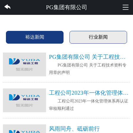
PG集团有限公司
PG集团有限公司
裕达新闻
行业新闻
PG集团有限公司 关于工程技术资料专用章的声明
PG集团有限公司 关于工程技术资料专
用章的声明
工程公司2023年一体化管理体系再认证审核顺利通过
工程公司2023年一体化管理体系再认证
审核顺利通过
风雨同舟、砥砺前行