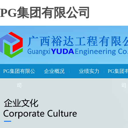
PG集团有限公司
PG集团有限公
企业概况
业绩实力
PG集团
司
司