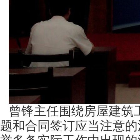
曾锋主任围绕房屋建筑
题和合同签订应当注意的