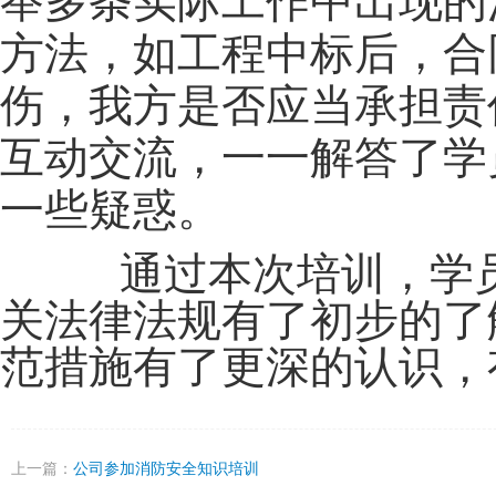
举多条实际工作中出现的
方法，如工程中标后，合
伤，我方是否应当承担责
互动交流，一一解答了学
一些疑惑。
通过本次培训，学员
关法律法规有了初步的了
范措施有了更深的认识，
上一篇：
公司参加消防安全知识培训