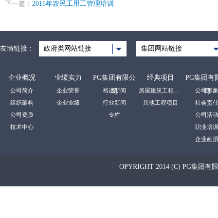
下一篇：
2016年农民工用工管理培训
友情链接：
政府类网站链接
集团网站链接
企业概况
业绩实力
PG集团有限公
经典项目
PG集团有
公司简介
企业荣誉
裕达新闻
房屋建筑工程项目
公司形
司
司
组织架构
企业业绩
行业新闻
其他工程项目
社会责
公司资质
专栏
公司活
技术中心
职业培
企业画
OPYRIGHT 2014 (C) PG集团