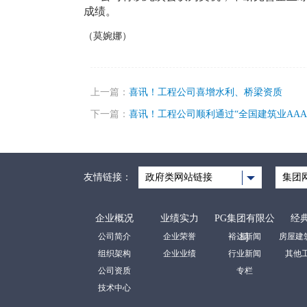
成绩。
（莫婉娜）
上一篇：
喜讯！工程公司喜增水利、桥梁资质
下一篇：
喜讯！工程公司顺利通过“全国建筑业AAA
友情链接：
政府类网站链接
集团
企业概况
业绩实力
PG集团有限公
经
公司简介
企业荣誉
裕达新闻
司
组织架构
企业业绩
行业新闻
其他
公司资质
专栏
技术中心