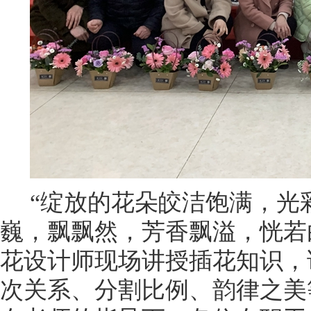
“绽放的花朵皎洁饱满，光
巍，飘飘然，芳香飘溢，恍若
花设计师现场讲授插花知识，
次关系、分割比例、韵律之美