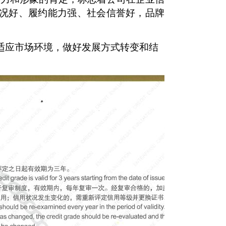
况好、履约能力强、社会信誉好
，
品牌
适应市场环境，做好发展方式转变和结