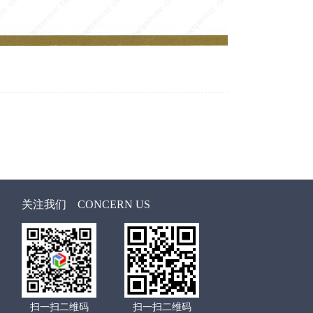
关注我们
CONCERN US
扫一扫二维码
扫一扫二维码