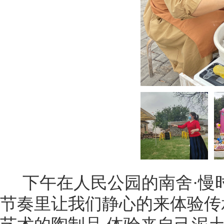
下午在人民公园的南舍
·
节奏里让我们静心的来体验传