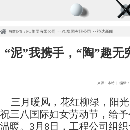
PG集团有限公司
PG集团有限公司
裕达新闻
当前位置：
>>
>>
“泥”我携手，“陶”趣无
来源：本站 | 编辑：管理
三月暖风，花红柳绿，阳光
祝三八国际妇女劳动节，给予
温暖。
3月8日，工程公司组织