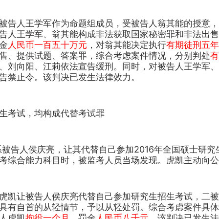
被告人王学军作为命题组成员，受被告人翁其能的授意，
告人王学军、翁其能构成非法获取国家秘密罪和非法出售
金
人民币一百五十万元
，对翁其能决定执行
有期徒刑五年
售、提供试题、答案罪，综合考虑案件情况，分别判处
有
、刘向阳、江莉依法宣告缓刑。同时，对被告人王学军、
告禁止令。该判决已发生法律效力。
生考试，均构成代替考试罪
系被告人侯庆亮，让其代替自己参加2016年全国硕士研究生
考综合能力科目时，被监考人员当场发现。虎凯主动向公
虎凯让被告人侯庆亮代替自己参加研究生招生考试，二被
具有自首的从轻情节，予以从轻处罚。综合考虑案件具体
人虎凯
拘役一个月
，罚金
人民币八千元
。该判决已发生法