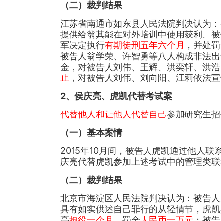
（二）裁判结果
江苏省南通市如东县人民法院判决认为：
提供给翁其能在对外培训中使用获利。被
军决定执行
有期徒刑五年六个月
，并处罚
被告人翁学荣、许智勇等八人构成非法出
金，对被告人刘伟、王辉、洪奕轩、洪浩
止
，对被告人刘伟、刘向阳、江莉依法宣
2、侯庆亮、虎凯代替考试案
代替他人和让他人代替自己
参加研究生招
（一）基本案情
2015年10月间，被告人虎凯通过他人联
庆亮代替虎凯参加上述考试中的管理类联
（二）裁判结果
北京市海淀区人民法院判决认为：被告人
具有如实供述自己罪行的从轻情节，虎凯
亮
拘役一个月
，罚金
人民币一万元
；被告