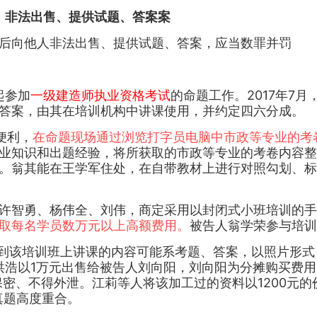
、非法出售、提供试题、答案案
后向他人非法出售、提供试题、答案，应当数罪并罚
起参加
一级建造师执业资格考试
的命题工作。2017年7
答案，由其在培训机构中讲课使用，并约定四六分成。
便利，
在命题现场通过浏览打字员电脑中市政等专业的考
业知识和出题经验，将所获取的市政等专业的考卷内容整
。翁其能在王学军住处，在自带教材上进行对照勾划、标
许智勇、杨伟全、刘伟，商定采用以封闭式小班培训的手
取每名学员数万元以上高额费用。
被告人翁学荣参与培训
意识到该培训班上讲课的内容可能系考题、答案，以照片形
，洪浩以1万元出售给被告人刘向阳，刘向阳为分摊购买费
保密、不得外泄。江莉等人将该加工过的资料以1200元的
真题高度重合。