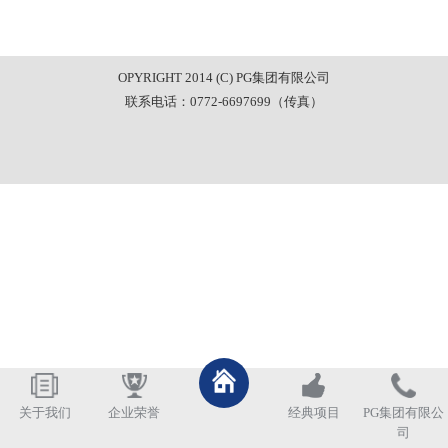
OPYRIGHT 2014 (C) PG集团有限公司
联系电话：0772-6697699（传真）
关于我们
企业荣誉
经典项目
PG集团有限公
司